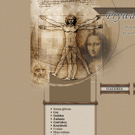
Strona główna
Gry
Sudoku
Zadania
GeoGebra
Krzyżówki
O mnie
Moja rodzina