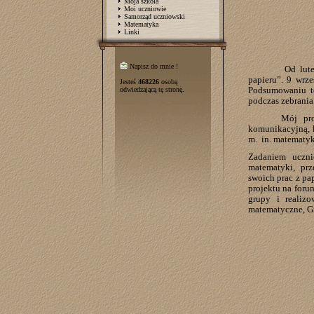
Moja szkoła
Moi uczniowie
Samorząd uczniowski
Matematyka
Linki
Napisz do mnie !
Od lute
papieru”. 9 wrz
Jesteś
468226
osobą
Podsumowaniu to
odwiedzającą tę stronę.
podczas zebrania
Mój pro
komunikacyjną, k
m.
in. matematyk
Zadaniem uczni
matematyki, prz
swoich prac z pa
projektu na foru
grupy i realiz
matematyczne, Gr