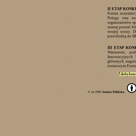
II ETAP KONK
Forum uczestnic
Polega ona na
organizatorów sp
szansę poznać bli
swojej oceny. D
przechodzą do III
III ETAP KO
Warszawie, pod
Innowacyjnych 
głównych nagród
światowym Forum
Zdobyłam
© od 2006
Joanna Palińska
.