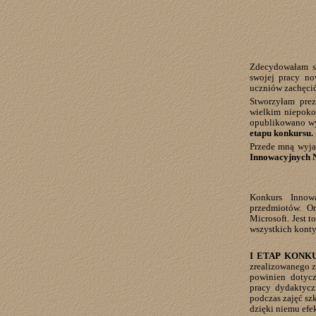
Zdecydowałam si
swojej pracy no
uczniów zachęcić
Stworzyłam prez
wielkim niepoko
opublikowano wy
etapu konkursu.
Przede mną wyja
Innowacyjnych N
Konkurs Innow
przedmiotów.
Or
Microsoft. Jest 
wszystkich kont
I ETAP KONK
zrealizowanego z
powinien dotyc
pracy dydaktycz
podczas zajęć sz
dzięki niemu efe