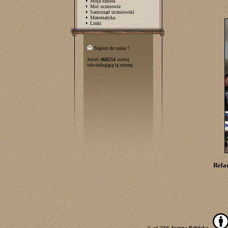
Moja szkoła
Moi uczniowie
Samorząd uczniowski
Matematyka
Linki
Napisz do mnie !
Jesteś
468254
osobą
odwiedzającą tę stronę.
Rela
© od 2006
Joanna Palińska
.